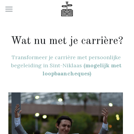
Welkom
Wat nu met je relatie
Wat nu met je carrière?
Wat nu met je carrière
Transformeer je carrière met persoonlijke 
Over ons
begeleiding in Sint-Niklaas 
(mogelijk met 
loopbaancheques)
Contacteer ons
Search