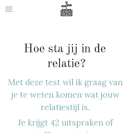
Welkom
Wat nu met je relatie
Hoe sta jij in de 
Wat nu met je carrière
relatie?
Over ons
Contacteer ons
Met deze test wil ik graag van 
Search
je te weten komen wat jouw 
relatiestijl is. 
Je krijgt 42 uitspraken of 