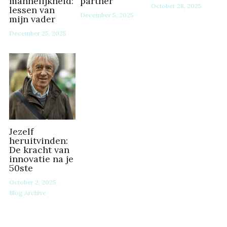
mannelijkheid:
partner
October 28, 2025
lessen van
December 5, 2025
mijn vader
December 25, 2025
Jezelf
heruitvinden:
De kracht van
innovatie na je
50ste
October 2, 2025
·
Blog Archive