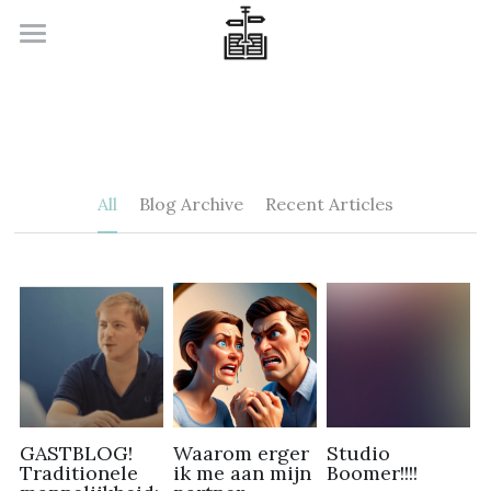
Welkom
Wat nu met je relatie
Wat nu met je carrière
All
Blog Archive
Recent Articles
Over ons
Contacteer ons
Search
GASTBLOG!
Waarom erger
Studio
Traditionele
ik me aan mijn
Boomer!!!!